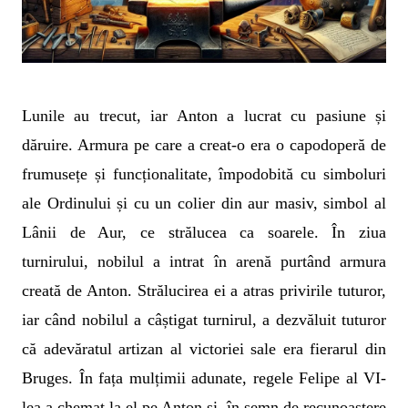
Lunile au trecut, iar Anton a lucrat cu pasiune și
dăruire. Armura pe care a creat-o era o capodoperă de
frumusețe și funcționalitate, împodobită cu simboluri
ale Ordinului și cu un colier din aur masiv, simbol al
Lânii de Aur, ce strălucea ca soarele. În ziua
turnirului, nobilul a intrat în arenă purtând armura
creată de Anton. Strălucirea ei a atras privirile tuturor,
iar când nobilul a câștigat turnirul, a dezvăluit tuturor
că adevăratul artizan al victoriei sale era fierarul din
Bruges. În fața mulțimii adunate, regele Felipe al VI-
lea a chemat la el pe Anton și, în semn de recunoaștere