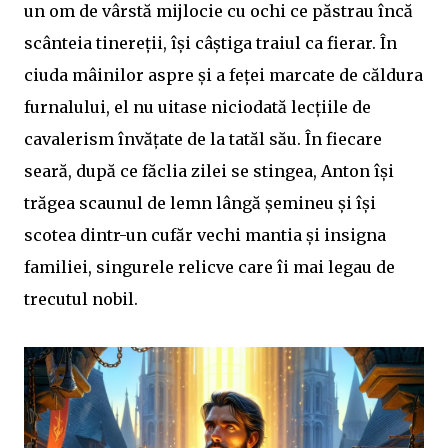
un om de vârstă mijlocie cu ochi ce păstrau încă
scânteia tinereții, își câștiga traiul ca fierar. În
ciuda mâinilor aspre și a feței marcate de căldura
furnalului, el nu uitase niciodată lecțiile de
cavalerism învățate de la tatăl său. În fiecare
seară, după ce făclia zilei se stingea, Anton își
trăgea scaunul de lemn lângă șemineu și își
scotea dintr-un cufăr vechi mantia și insigna
familiei, singurele relicve care îi mai legau de
trecutul nobil.