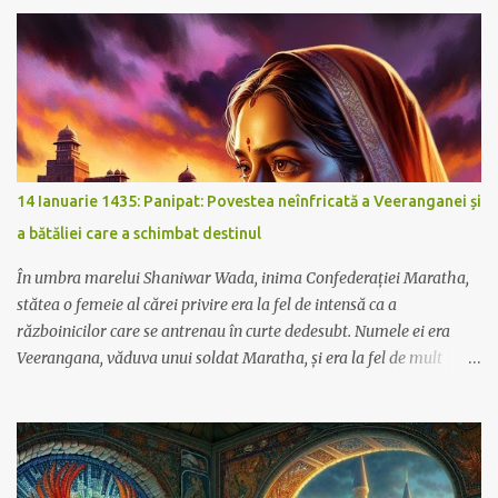
ferată; era un simbol al progresului, o arteră vitală ce pompa viață
în inima Londrei și în suburbiile ei înfloritoare.
14 Ianuarie 1435: Panipat: Povestea neînfricată a Veeranganei și
a bătăliei care a schimbat destinul
În umbra marelui Shaniwar Wada, inima Confederației Maratha,
stătea o femeie al cărei privire era la fel de intensă ca a
războinicilor care se antrenau în curte dedesubt. Numele ei era
Veerangana, văduva unui soldat Maratha, și era la fel de mult
parte din sufletul fortului ca piatra și mortarul care îl țineau drept.
Pe măsură ce soarele începea să coboare, colorând cerul în nuanțe
de foc, gândurile Veeranganei zburau spre Nord, unde fiul ei,
Vinayak, marșa alături de forțele Maratha. Își aducea aminte de
dimineața în care a plecat, mândria din ochii lui, hotărârea din