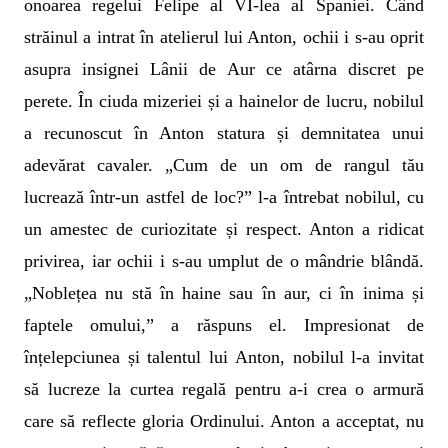
onoarea regelui Felipe al VI-lea al Spaniei. Când
străinul a intrat în atelierul lui Anton, ochii i s-au oprit
asupra insignei Lânii de Aur ce atârna discret pe
perete. În ciuda mizeriei și a hainelor de lucru, nobilul
a recunoscut în Anton statura și demnitatea unui
adevărat cavaler. „Cum de un om de rangul tău
lucrează într-un astfel de loc?” l-a întrebat nobilul, cu
un amestec de curiozitate și respect. Anton a ridicat
privirea, iar ochii i s-au umplut de o mândrie blândă.
„Noblețea nu stă în haine sau în aur, ci în inima și
faptele omului,” a răspuns el. Impresionat de
înțelepciunea și talentul lui Anton, nobilul l-a invitat
să lucreze la curtea regală pentru a-i crea o armură
care să reflecte gloria Ordinului. Anton a acceptat, nu