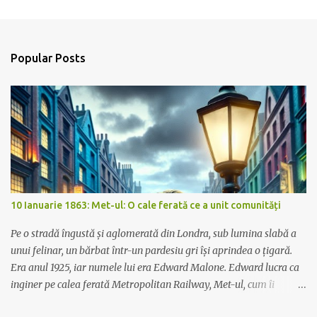
Popular Posts
10 Ianuarie 1863: Met-ul: O cale ferată ce a unit comunități
Pe o stradă îngustă și aglomerată din Londra, sub lumina slabă a
unui felinar, un bărbat într-un pardesiu gri își aprindea o țigară.
Era anul 1925, iar numele lui era Edward Malone. Edward lucra ca
inginer pe calea ferată Metropolitan Railway, Met-ul, cum îi
spuneau toți. În acele zile, Met-ul era mai mult decât o simplă cale