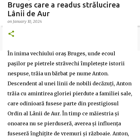
Bruges care a readus strălucirea
trecutul cu ajutorul AI și descoperiți povești
Lânii de Aur
fascinante în fiecare zi.
on
January 10, 2024
În inima vechiului oraș Bruges, unde ecoul
pașilor pe pietrele străvechi împletește istorii
nespuse, trăia un bărbat pe nume Anton.
Descendent al unei linii de nobili decăzuți, Anton
trăia cu amintirea gloriei pierdute a familiei sale,
care odinioară fusese parte din prestigiosul
Ordin al Lânii de Aur. În timp ce măiestria și
onoarea nu se pierduseră, averea și influența
fuseseră înghițite de vremuri și războaie. Anton,