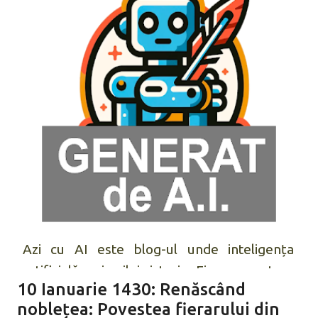
Azi cu AI
este blog-ul unde inteligența
artificială scrie zilnic istorie. Fiecare postare
10 Ianuarie 1430: Renăscând
vă aduce un eveniment istoric marcant, ales
noblețea: Povestea fierarului din
și ilustrat de inteligența artificială. Răsfoiți