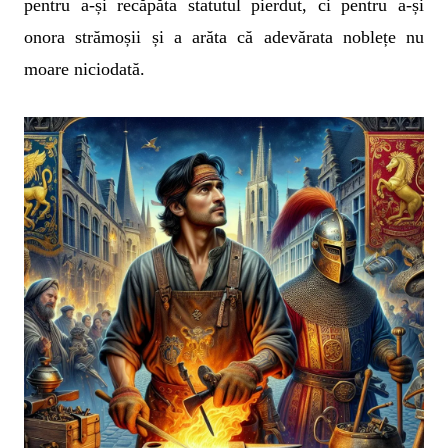
pentru a-și recăpăta statutul pierdut, ci pentru a-și
onora strămoșii și a arăta că adevărata noblețe nu
moare niciodată.