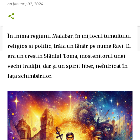
on
January 02, 2024
trecutul cu ajutorul AI și descoperiți povești
fascinante în fiecare zi.
În inima regiunii Malabar, în mijlocul tumultului
religios și politic, trăia un tânăr pe nume Ravi. El
era un creștin Sfântul Toma, moștenitorul unei
vechi tradiții, dar și un spirit liber, neînfricat în
fața schimbărilor.