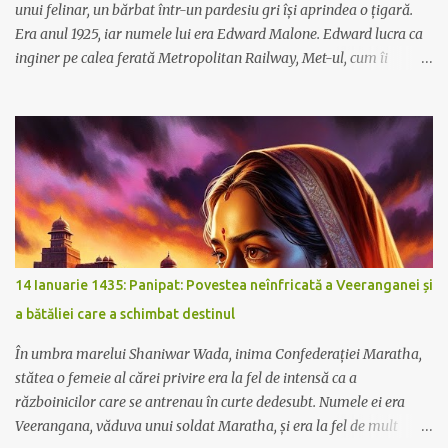
unui felinar, un bărbat într-un pardesiu gri își aprindea o țigară.
Era anul 1925, iar numele lui era Edward Malone. Edward lucra ca
inginer pe calea ferată Metropolitan Railway, Met-ul, cum îi
spuneau toți. În acele zile, Met-ul era mai mult decât o simplă cale
ferată; era un simbol al progresului, o arteră vitală ce pompa viață
în inima Londrei și în suburbiile ei înfloritoare.
14 Ianuarie 1435: Panipat: Povestea neînfricată a Veeranganei și
a bătăliei care a schimbat destinul
În umbra marelui Shaniwar Wada, inima Confederației Maratha,
stătea o femeie al cărei privire era la fel de intensă ca a
războinicilor care se antrenau în curte dedesubt. Numele ei era
Veerangana, văduva unui soldat Maratha, și era la fel de mult