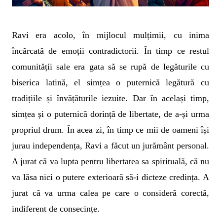
Ravi era acolo, în mijlocul mulțimii, cu inima
încărcată de emoții contradictorii. În timp ce restul
comunității sale era gata să se rupă de legăturile cu
biserica latină, el simțea o puternică legătură cu
tradițiile și învățăturile iezuite. Dar în același timp,
simțea și o puternică dorință de libertate, de a-și urma
propriul drum. În acea zi, în timp ce mii de oameni își
jurau independența, Ravi a făcut un jurământ personal.
A jurat că va lupta pentru libertatea sa spirituală, că nu
va lăsa nici o putere exterioară să-i dicteze credința. A
jurat că va urma calea pe care o consideră corectă,
indiferent de consecințe.