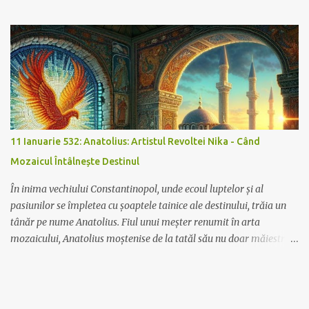
parte din sufletul fortului ca piatra și mortarul care îl țineau drept.
Pe măsură ce soarele începea să coboare, colorând cerul în nuanțe
de foc, gândurile Veeranganei zburau spre Nord, unde fiul ei,
Vinayak, marșa alături de forțele Maratha. Își aducea aminte de
dimineața în care a plecat, mândria din ochii lui, hotărârea din
pasul său. Imaginea lui călărind spre depărtare fusese întipărită în
inima ei, un tatuaj dulce-amar al iubirii și fricii.
11 Ianuarie 532: Anatolius: Artistul Revoltei Nika - Când
Mozaicul Întâlnește Destinul
În inima vechiului Constantinopol, unde ecoul luptelor și al
pasiunilor se împletea cu șoaptele tainice ale destinului, trăia un
tânăr pe nume Anatolius. Fiul unui meșter renumit în arta
mozaicului, Anatolius moștenise de la tatăl său nu doar măiestria
ci și o inimă însetată de dreptate. Într-o zi însorită de ianuarie a
anului 532, Anatolius se afla în atelierul său, aplecat asupra unei
lucrări ce înfățișa triumful împăratului Iustinian. În timp ce așeza
cu grijă bucățelele de sticlă colorată, orașul începu să murmure.