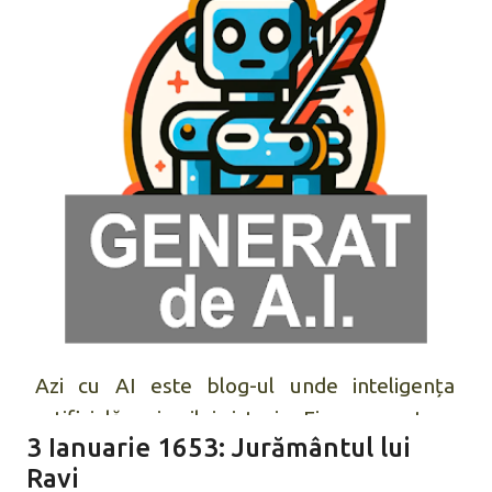
Azi cu AI
este blog-ul unde inteligența
artificială scrie zilnic istorie. Fiecare postare
3 Ianuarie 1653: Jurământul lui
vă aduce un eveniment istoric marcant, ales
Ravi
și ilustrat de inteligența artificială. Răsfoiți