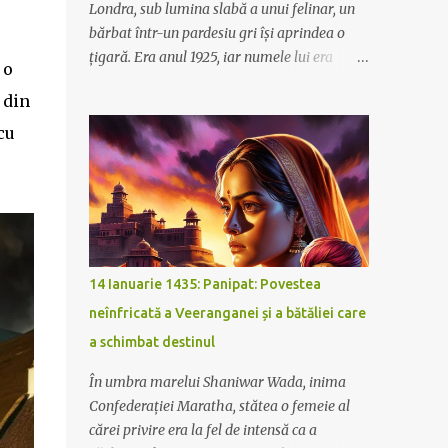
Londra, sub lumina slabă a unui felinar, un
bărbat într-un pardesiu gri își aprindea o
țigară. Era anul 1925, iar numele lui era
 o
Edward Malone. Edward lucra ca inginer pe
 din
calea ferată Metropolitan Railway, Met-ul,
cum îi spuneau toți. În acele zile, Met-ul era
cu
mai mult decât o simplă cale ferată; era un
simbol al progresului, o arteră vitală ce
pompa viață în inima Londrei și în
suburbiile ei înfloritoare.
14 Ianuarie 1435: Panipat: Povestea
neînfricată a Veeranganei și a bătăliei care
a schimbat destinul
În umbra marelui Shaniwar Wada, inima
Confederației Maratha, stătea o femeie al
cărei privire era la fel de intensă ca a