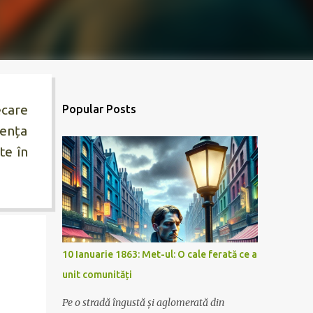
ecare
Popular Posts
gența
te în
10 Ianuarie 1863: Met-ul: O cale ferată ce a
unit comunități
Pe o stradă îngustă și aglomerată din