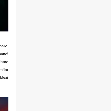
la tatăl său nu doar măiestria ci și o inimă
însetată de dreptate. Într-o zi însorită de
ianuarie a anului 532, Anatolius se afla în
atelierul său, aplecat asupra unei lucrări ce
înfățișa triumful împăratului Iustinian. În
timp ce așeza cu grijă bucățelele de sticlă
colorată, orașul începu să murmure. Erau
șoaptele unei nemulțumiri care mocnea de
mare.
multă vreme, alimentată de greutățile și
oanei
nedreptățile pe care le îndurau cetățenii.
clame
ământ
lăsat