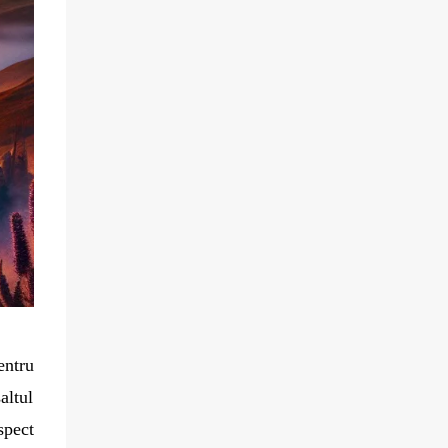
entru
altul
spect