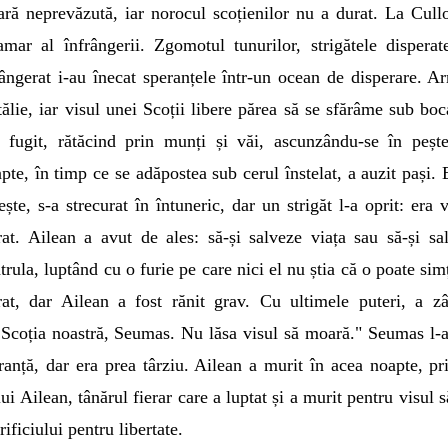
iară neprevăzută, iar norocul scoțienilor nu a durat. La Cull
mar al înfrângerii. Zgomotul tunurilor, strigătele disperat
sângerat i-au înecat speranțele într-un ocean de disperare. A
lie, iar visul unei Scoții libere părea să se sfărâme sub boc
a fugit, rătăcind prin munți și văi, ascunzându-se în pește
pte, în timp ce se adăpostea sub cerul înstelat, a auzit pași. 
te, s-a strecurat în întuneric, dar un strigăt l-a oprit: era 
at. Ailean a avut de ales: să-și salveze viața sau să-și sa
trula, luptând cu o furie pe care nici el nu știa că o poate simț
at, dar Ailean a fost rănit grav. Cu ultimele puteri, a z
ru Scoția noastră, Seumas. Nu lăsa visul să moară." Seumas l-a
ranță, dar era prea târziu. Ailean a murit în acea noapte, pr
lui Ailean, tânărul fierar care a luptat și a murit pentru visul s
ificiului pentru libertate.