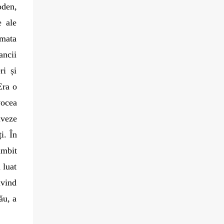
oden,
e ale
rmata
ancii
ri și
Era o
vocea
lveze
i. În
âmbit
 luat
ivind
ău, a