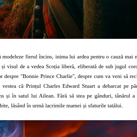
 să modeleze fierul încins, inima lui ardea pentru o cauză mai 
ii și visul de a vedea Scoția liberă, eliberată de sub jugul cor
ilor despre "Bonnie Prince Charlie", despre cum va veni să re
 zi, vestea că Prințul Charles Edward Stuart a debarcat pe p
uns și în satul lui Ailean. Fără să stea pe gânduri, tânărul a 
bite, lăsând în urmă lacrimile mamei și sfaturile tatălui.