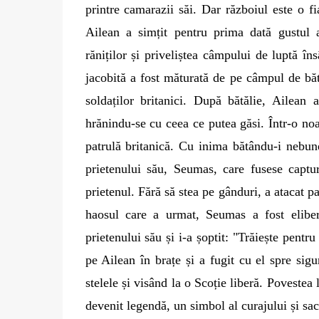
printre camarazii săi. Dar războiul este o f
Ailean a simțit pentru prima dată gustul a
răniților și priveliștea câmpului de luptă în
jacobită a fost măturată de pe câmpul de bătă
soldaților britanici. După bătălie, Ailean 
hrănindu-se cu ceea ce putea găsi. Într-o noa
patrulă britanică. Cu inima bătându-i nebuneș
prietenului său, Seumas, care fusese captur
prietenul. Fără să stea pe gânduri, a atacat pa
haosul care a urmat, Seumas a fost eliber
prietenului său și i-a șoptit: "Trăiește pent
pe Ailean în brațe și a fugit cu el spre sigu
stelele și visând la o Scoție liberă. Povestea 
devenit legendă, un simbol al curajului și sacr