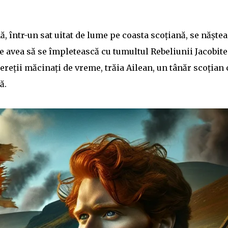
 într-un sat uitat de lume pe coasta scoțiană, se năștea
re avea să se împletească cu tumultul Rebeliunii Jacobite
pereții măcinați de vreme, trăia Ailean, un tânăr scoțian 
ă.