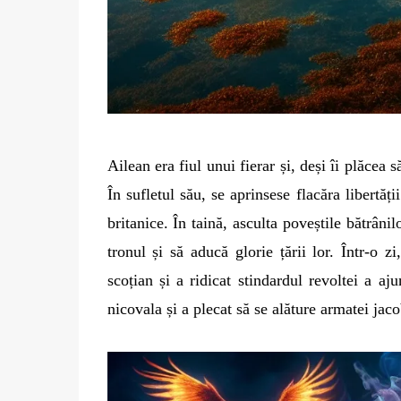
Ailean era fiul unui fierar și, deși îi plăcea
În sufletul său, se aprinsese flacăra libertăț
britanice. În taină, asculta poveștile bătrân
tronul și să aducă glorie țării lor. Într-o
scoțian și a ridicat stindardul revoltei a aj
nicovala și a plecat să se alăture armatei jaco