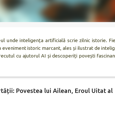
l unde inteligența artificială scrie zilnic istorie. Fi
eveniment istoric marcant, ales și ilustrat de inteli
 trecutul cu ajutorul AI și descoperiți povești fascinan
tății: Povestea lui Ailean, Eroul Uitat al