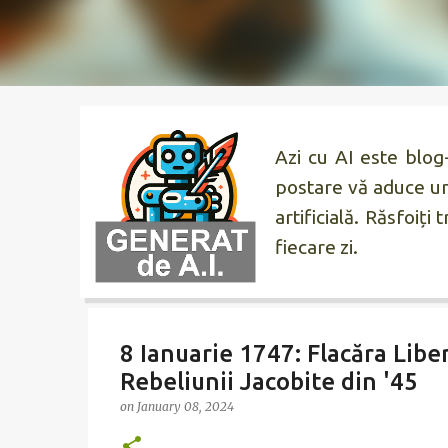
Azi cu AI
este blog-u
postare vă aduce un 
artificială. Răsfoiți
fiecare zi.
8 Ianuarie 1747: Flacăra Liber
Rebeliunii Jacobite din '45
on
January 08, 2024