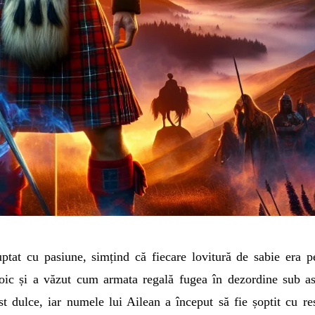
uptat cu pasiune, simțind că fiecare lovitură de sabie era p
eroic și a văzut cum armata regală fugea în dezordine sub as
ost dulce, iar numele lui Ailean a început să fie șoptit cu re