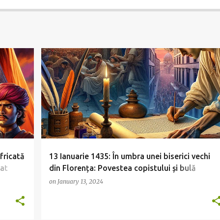
fricată
13 Ianuarie 1435: În umbra unei biserici vechi
bat
din Florența: Povestea copistului și bulă
papală care a schimbat istoria
on
January 13, 2024