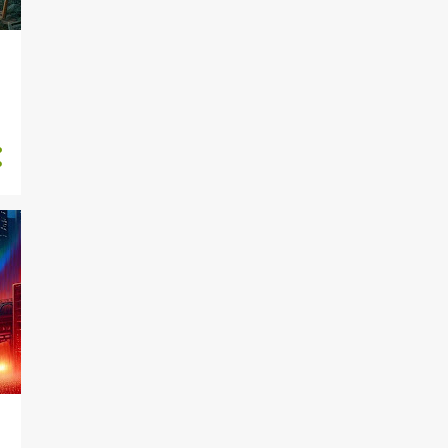
a plecat, mândria din ochii lui,
hotărârea din pasul său. Imaginea
lui călărind spre depărtare fusese
întipărită în inima ei, un tatuaj
dulce-amar al iubirii și fricii.