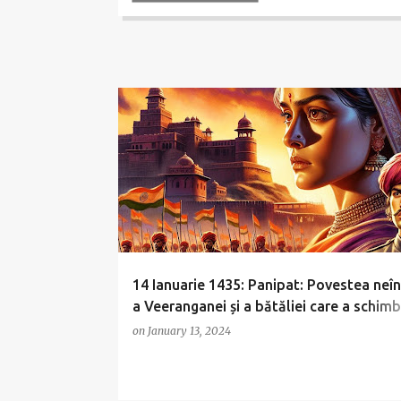
14 Ianuarie 1435: Panipat: Povestea neîn
a Veeranganei și a bătăliei care a schim
destinul
on
January 13, 2024