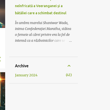
neînfricată a Veeranganei și a
bătăliei care a schimbat destinul
În umbra marelui Shaniwar Wada,
inima Confederației Maratha, stătea
o femeie al cărei privire era la fel de
intensă ca a războinicilor care se
antrenau în curte dedesubt. Numele
ei era Veerangana, văduva unui
soldat Maratha, și era la fel de mult
parte din sufletul fortului ca piatra și
Archive
mortarul care îl țineau drept. Pe
41
January 2024
măsură ce soarele începea să
coboare, colorând cerul în nuanțe de
foc, gândurile Veeranganei zburau
spre Nord, unde fiul ei, Vinayak,
marșa alături de forțele Maratha. Își
aducea aminte de dimineața în care