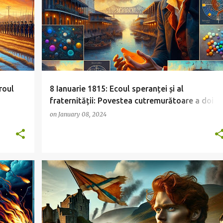
roul
8 Ianuarie 1815: Ecoul speranței și al
fraternității: Povestea cutremurătoare a doi
frați în Bătălia de la New Orleans
on
January 08, 2024