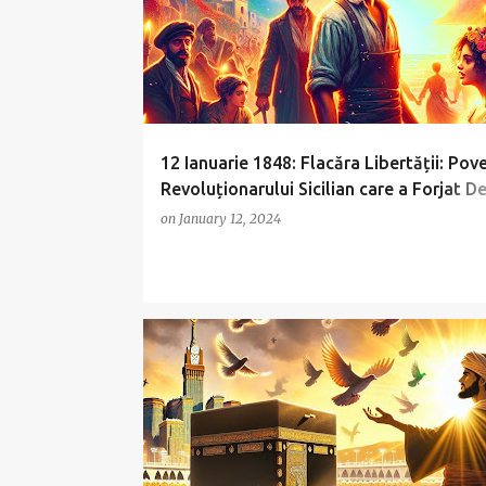
12 Ianuarie 1848: Flacăra Libertății: Pov
Revoluționarului Sicilian care a Forjat De
și a Luptat pentru Unificarea Italiei
on
January 12, 2024