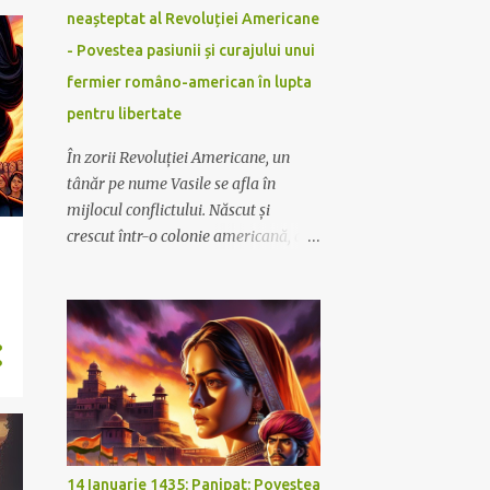
neașteptat al Revoluției Americane
- Povestea pasiunii și curajului unui
fermier româno-american în lupta
pentru libertate
În zorii Revoluției Americane, un
tânăr pe nume Vasile se afla în
mijlocul conflictului. Născut și
crescut într-o colonie americană, dar
cu rădăcini românești, Vasile a simțit
o legătură profundă cu ambele țări.
El era un om simplu, un fermier, dar
cu un spirit de luptător și o inimă
plină de pasiune pentru libertate.
14 Ianuarie 1435: Panipat: Povestea