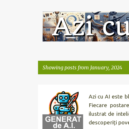
Showing posts from January, 2024
P
o
Azi cu AI
este blo
s
Fiecare postare
t
ilustrat de intel
s
descoperiți poveș