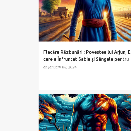
Flacăra Răzbunării: Povestea lui Arjun, E
care a Înfruntat Sabia și Sângele pentru
Dragoste și Libertate
on
January 08, 2024