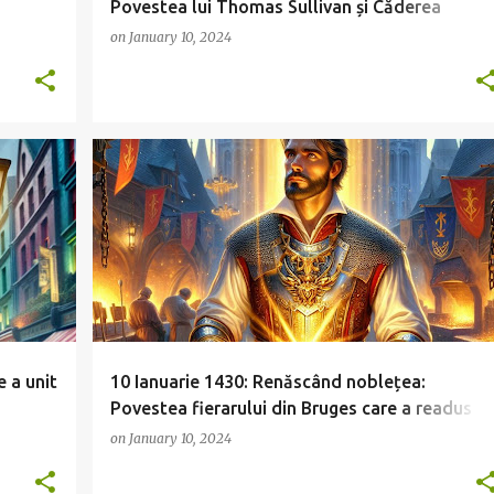
Povestea lui Thomas Sullivan și Căderea
Imperiului Standard Oil
on
January 10, 2024
e a unit
10 Ianuarie 1430: Renăscând noblețea:
Povestea fierarului din Bruges care a readus
strălucirea Lânii de Aur
on
January 10, 2024