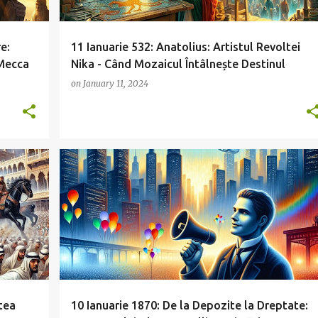
e:
11 Ianuarie 532: Anatolius: Artistul Revoltei
 Mecca
Nika - Când Mozaicul Întâlnește Destinul
on
January 11, 2024
tea
10 Ianuarie 1870: De la Depozite la Dreptate: