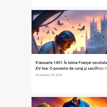
9 Ianuarie 1431: În inima Franței secolulu
XV-lea: O poveste de curaj și sacrificiu î
numele libertății și dreptății
on
January 09, 2024