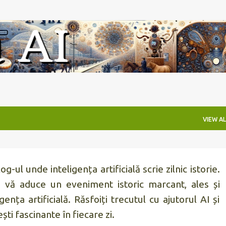
Skip to main content
VIEW AL
g-ul unde inteligența artificială scrie zilnic istorie.
 vă aduce un eveniment istoric marcant, ales și
igența artificială. Răsfoiți trecutul cu ajutorul AI și
ti fascinante în fiecare zi.