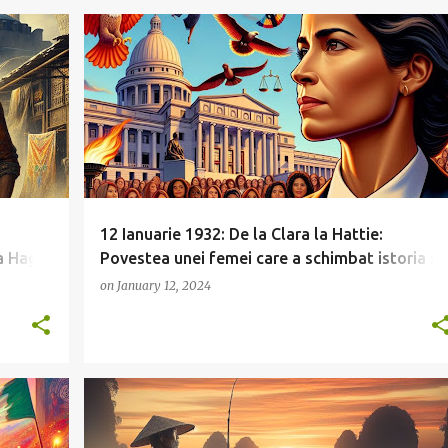
12 Ianuarie 1932: De la Clara la Hattie:
a Hagia
Povestea unei femei care a schimbat istoria și
a deschis drumul pentru femeile din Arkansas
on
January 12, 2024