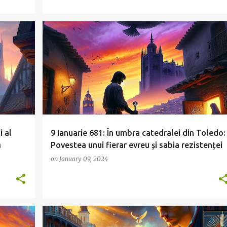
i al
9 Ianuarie 681: În umbra catedralei din Toledo:
n
Povestea unui fierar evreu și sabia rezistenței
on
January 09, 2024