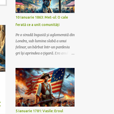
10 Ianuarie 1863: Met-ul: O cale
ferată ce a unit comunități
Pe o stradă îngustă și aglomerată din
Londra, sub lumina slabă a unui
felinar, un bărbat într-un pardesiu
gri își aprindea o țigară. Era anul
1925, iar numele lui era Edward
Malone. Edward lucra ca inginer pe
calea ferată Metropolitan Railway,
Met-ul, cum îi spuneau toți. În acele
zile, Met-ul era mai mult decât o
simplă cale ferată; era un simbol al
progresului, o arteră vitală ce
pompa viață în inima Londrei și în
suburbiile ei înfloritoare.
5 Ianuarie 1781: Vasile: Eroul