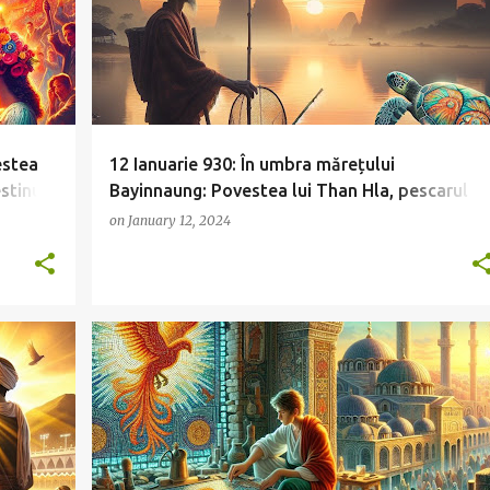
estea
12 Ianuarie 930: În umbra mărețului
stinul
Bayinnaung: Povestea lui Than Hla, pescarul
care a învins imperiul cu iubirea sa
on
January 12, 2024